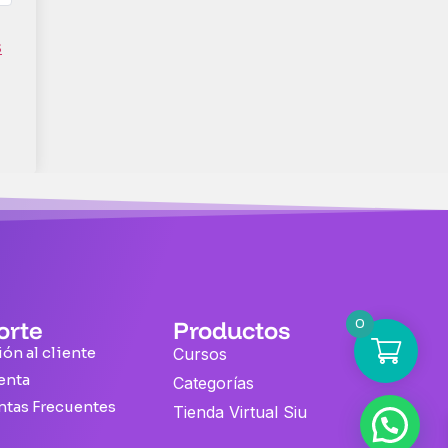
s
0
orte
Productos
ón al cliente
Cursos
enta
Categorías
ntas Frecuentes
Tienda Virtual Siu