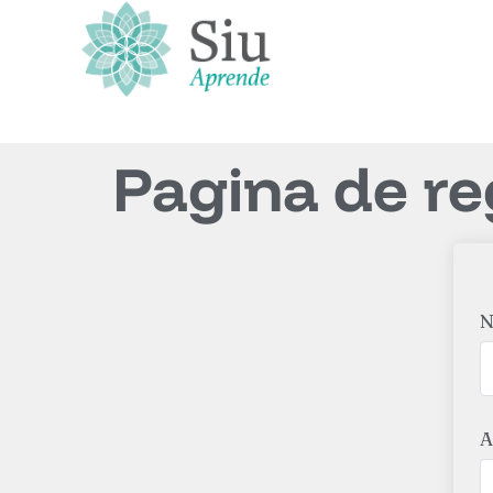
Pagina de re
N
A